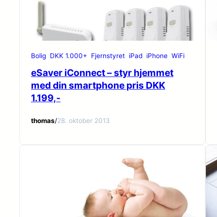
Bolig
DKK 1.000+
Fjernstyret
iPad
iPhone
WiFi
eSaver iConnect – styr hjemmet
med din smartphone pris DKK
1.199,-
thomas
/
28. oktober 2013