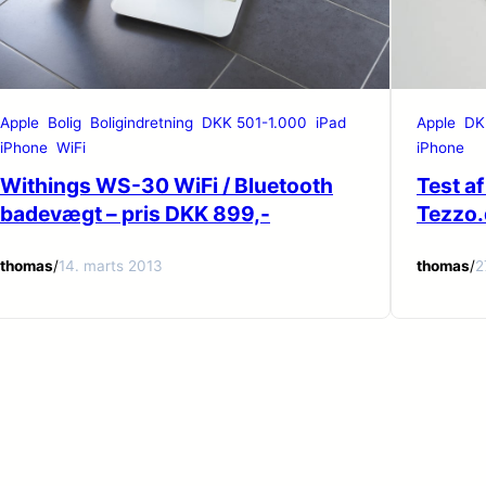
Apple
Bolig
Boligindretning
DKK 501-1.000
iPad
Apple
DK
iPhone
WiFi
iPhone
Withings WS-30 WiFi / Bluetooth
Test af
badevægt – pris DKK 899,-
Tezzo.
thomas
/
14. marts 2013
thomas
/
2