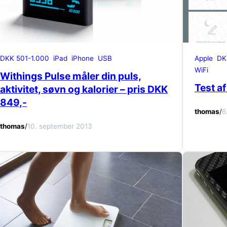
DKK 501-1.000
iPad
iPhone
USB
Apple
DK
WiFi
Withings Pulse måler din puls,
Test af
aktivitet, søvn og kalorier – pris DKK
849,-
thomas
/
6
thomas
/
10. september 2013