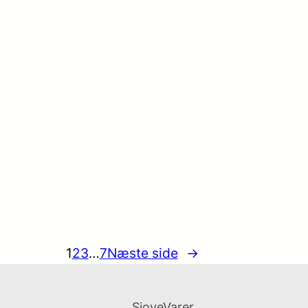
1
2
3
…
7
Næste side
→
SjoveVarer