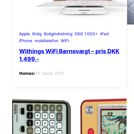
Apple
Bolig
Boligindretning
DKK 1.000+
iPad
iPhone
mobiltelefon
WiFi
Withings WiFi Børnevægt – pris DKK
1.499,-
thomas
/
14. marts 2013