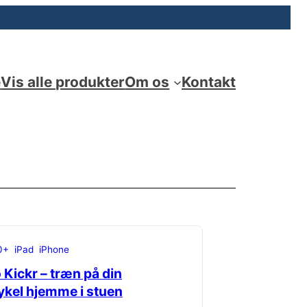
e
Vis alle produkter
Om os
Kontakt
0+
iPad
iPhone
Kickr – træn på din
ykel hjemme i stuen