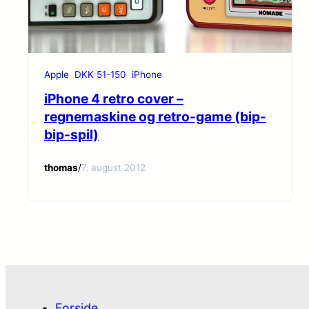
Apple
DKK 51-150
iPhone
iPhone 4 retro cover –
regnemaskine og retro-game (bip-
bip-spil)
thomas
/
7. august 2012
Forside