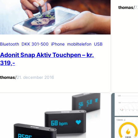
thomas
/
7
Bluetooth
DKK 301-500
iPhone
mobiltelefon
USB
Adonit Snap Aktiv Touchpen – kr.
319,-
thomas
/
21. december 2016