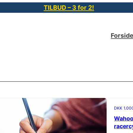
TILBUD – 3 for 2!
Forsid
DKK 1.00
Wahoo 
racerc