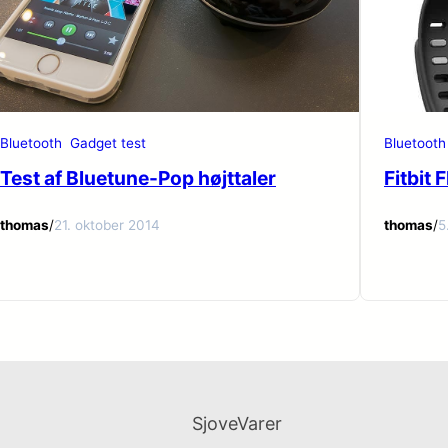
Bluetooth
Gadget test
Bluetooth
Test af Bluetune-Pop højttaler
Fitbit 
thomas
/
21. oktober 2014
thomas
/
5
SjoveVarer