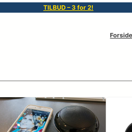
TILBUD – 3 for 2!
Forsid