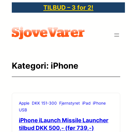
Spring
TILBUD – 3 for 2!
til
indhold
Kategori:
iPhone
Apple
DKK 151-300
Fjernstyret
iPad
iPhone
USB
iPhone iLaunch Missile Launcher
tilbud DKK 500,- (før 739,-)