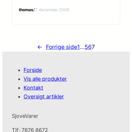
thomas
/
7. december 2006
←
Forrige side
1
…
5
6
7
Forside
Vis alle produkter
Kontakt
Oversigt artikler
SjoveVarer
Tlf: 7876 8672