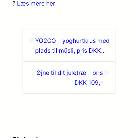
?
Læs mere her
«
YO2GO – yoghurtkrus med
plads til müsli, pris DKK
99,-
»
Øjne til dit juletræ – pris
DKK 109,-