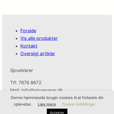
Forside
Vis alle produkter
Kontakt
Oversigt artikler
SjoveVarer
Tlf: 7876 8672
Mail:
info@sjovevarer.dk
Denne hjemmeside bruger cookies til at forbedre din
oplevelse.
Læs mere
Cookie indstillinger
SjoveVarer
Cookie- og privatlivspolitik
Kontakt
Accepter