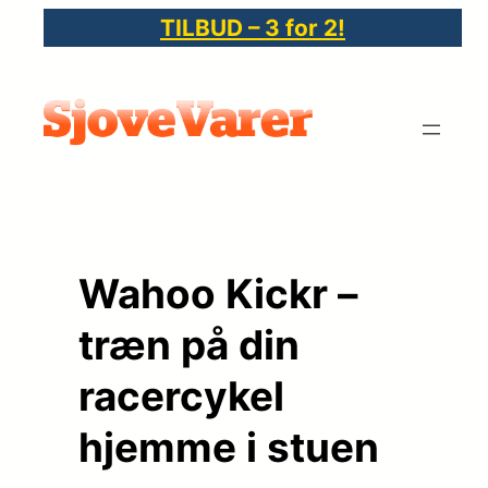
Spring
TILBUD – 3 for 2!
til
indhold
Wahoo Kickr –
træn på din
racercykel
hjemme i stuen