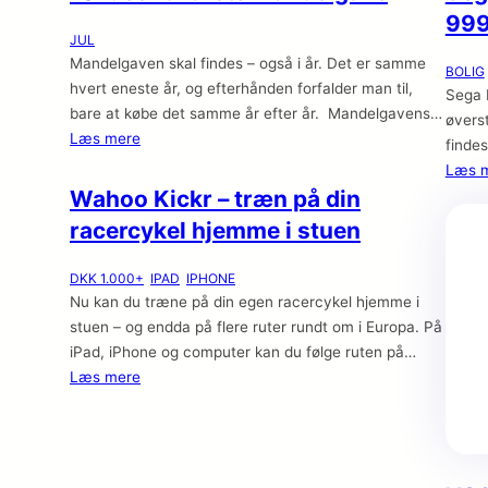
999
JUL
Mandelgaven skal findes – også i år. Det er samme
BOLIG
hvert eneste år, og efterhånden forfalder man til,
Sega 
bare at købe det samme år efter år. Mandelgavens
øvers
historie Der er ikke nogen der kan sætte et præcist
Læs mere
findes
årstal på, hvornår mandelgaven blev en rigtig
hvor s
Læs 
juletradition i Danmark. Nogle mener at kunne finde
Wahoo Kickr – træn på din
bruger
spor af noget
arter
racercykel hjemme i stuen
romat
DKK 1.000+
IPAD
IPHONE
Nu kan du træne på din egen racercykel hjemme i
stuen – og endda på flere ruter rundt om i Europa. På
iPad, iPhone og computer kan du følge ruten på
video mens du træner og Wahoo Kicker justerer
Læs mere
modstanden undervejs. Med et Apple TV og et stort
TV er det næsten som at være