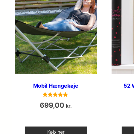
Mobil Hængekøje
52 
Vurderet
699,00
kr.
4.9
ud af 5
Køb her