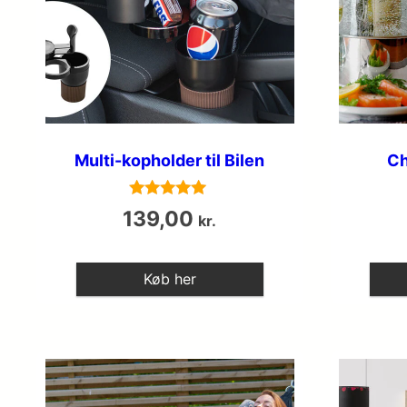
Multi-kopholder til Bilen
Ch
Vurderet
139,00
kr.
5
ud af 5
Køb her