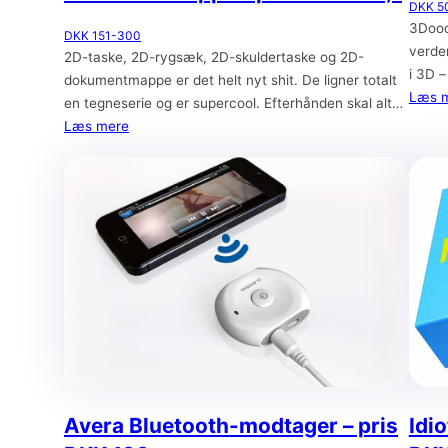
DKK 5
3Doodl
DKK 151-300
verde
2D-taske, 2D-rygsæk, 2D-skuldertaske og 2D-
i 3D –
dokumentmappe er det helt nyt shit. De ligner totalt
sig, h
Læs 
en tegneserie og er supercool. Efterhånden skal alt
tegner
være 3D, nu hvor teknologien er blevet så billig, at vi
Læs mere
du i s
alle kan købe 3D-printere (eller i hvert fald ønske os
dem i julegave) – se blot 3Doodler pennen, som kan
tegne i 3D.
Avera Bluetooth-modtager – pris
Idi