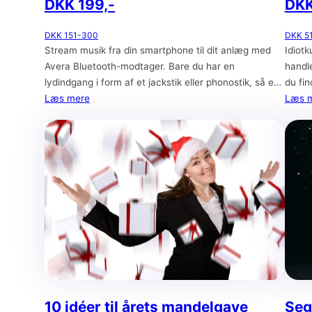
DKK 199,-
DKK
DKK 151-300
DKK 5
Stream musik fra din smartphone til dit anlæg med
Idiotk
Avera Bluetooth-modtager. Bare du har en
handl
lydindgang i form af et jackstik eller phonostik, så er
du fin
du kørende. Der er ingen grund til at kassere dit
Læs mere
men d
Læs 
gamle trofaste anlæg, bare fordi det ikke har
at du 
moderne Airplay eller Bluetooth egenskaber. Det
histor
eneste det handler om, er at
f.eks.
10 idéer til årets mandelgave
Seg