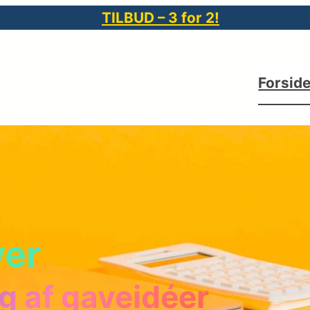
TILBUD – 3 for 2!
Forsid
ver
g af gaveidéer