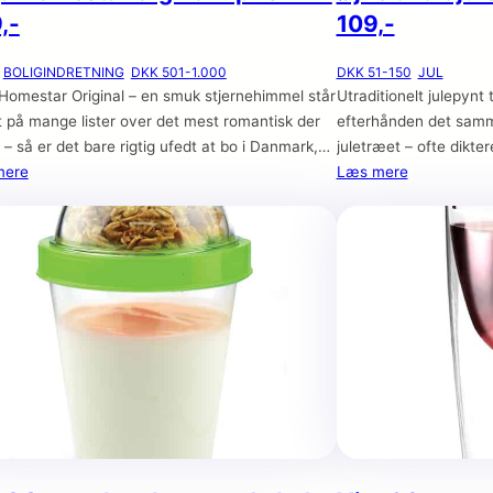
,-
109,-
BOLIGINDRETNING
DKK 501-1.000
DKK 51-150
JUL
Homestar Original – en smuk stjernehimmel står
Utraditionelt julepynt t
t på mange lister over det mest romantisk der
efterhånden det sam
 – så er det bare rigtig ufedt at bo i Danmark,
juletræet – ofte dikte
kyfrit ikke er den vending vores meteorologer
mere
hvert år kæmper om 
Læs mere
 mest, når de fortæller om, hvordan vejret
fyrtårn som alle kigge
 sig. Det gør det supersvært at planlægge den
banen. Jeg vil godt v
iske date,
disse selvbestaltede 