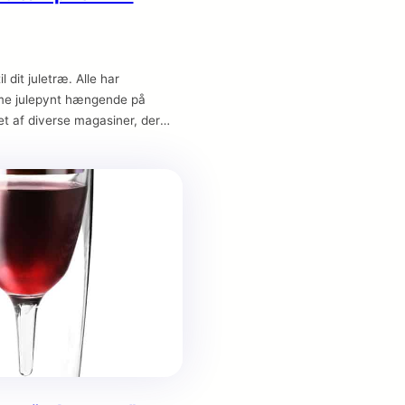
il dit juletræ. Alle har
me julepynt hængende på
ret af diverse magasiner, der
at være de trendsættende
r på, når årets julemode skal på
ædde en pølse på, at ingen af
ekspert-magasiner tager disse