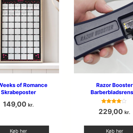
Weeks of Romance
Razor Booster
Skrabeposter
Barberbladsrens
149,00
kr.
Vurderet
229,00
kr.
3.8
ud af 5
Køb her
Køb her