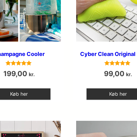
ampagne Cooler
Cyber Clean Original 
Vurderet
Vurderet
199,00
99,00
kr.
kr.
5
5
ud af 5
ud af 5
Køb her
Køb her