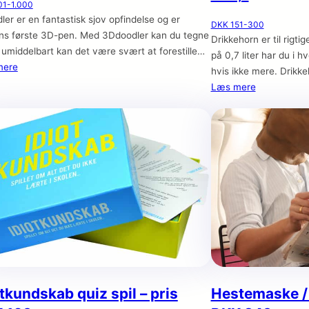
01-1.000
er er en fantastisk sjov opfindelse og er
DKK 151-300
ns første 3D-pen. Med 3Ddoodler kan du tegne
Drikkehorn er til rigti
 umiddelbart kan det være svært at forestille
på 0,7 liter har du i h
vordan det kan lade sig gøre, da man jo normalt
mere
hvis ikke mere. Drikke
 i 2D (fladt på et stykke papir). Forestil dig, at
du kan bære det om h
Læs mere
tedet for kun at tegne
otkundskab quiz spil – pris
Hestemaske / 