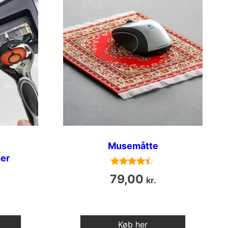
Musemåtte
er
Vurderet
79,00
kr.
4.3
ud af 5
Køb her