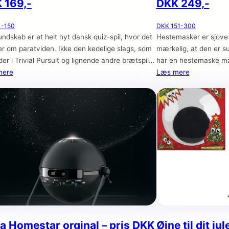
 169,-
DKK 249,-
1-150
DKK 151-300
undskab er et helt nyt dansk quiz-spil, hvor det
Hestemasker er sjove
er om paratviden. Ikke den kedelige slags, som
mærkelig, at den er s
der i Trivial Pursuit og lignende andre brætspil,
har en hestemaske m
erimod sjove og skæve fakta, der ikke kræver,
mere
som du måske ikke lig
Læs mere
hørte efter i skolen, og terpede alle de
dem, som du sikkert a
iske fakta. Det er sjove spørgsmål som
billedet af hestemask
 “Hvor langt er
godt, til en udklædnin
a Homestar orginal – pris DKK
Øjne til dit ju