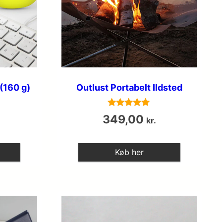
(160 g)
Outlust Portabelt Ildsted
Vurderet
349,00
kr.
5
ud af 5
Køb her