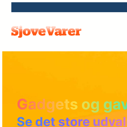
Spring
til
indhold
Gadgets og ga
Se det store udval