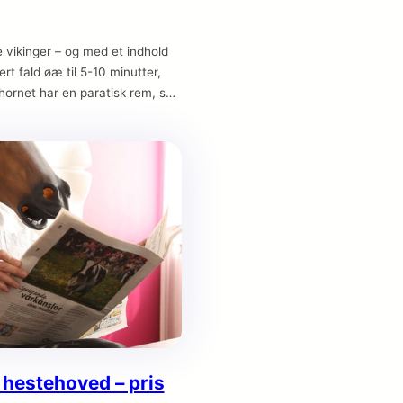
ge vikinger – og med et indhold
vert fald øæ til 5-10 minutter,
hornet har en paratisk rem, så
alsen.
hestehoved – pris