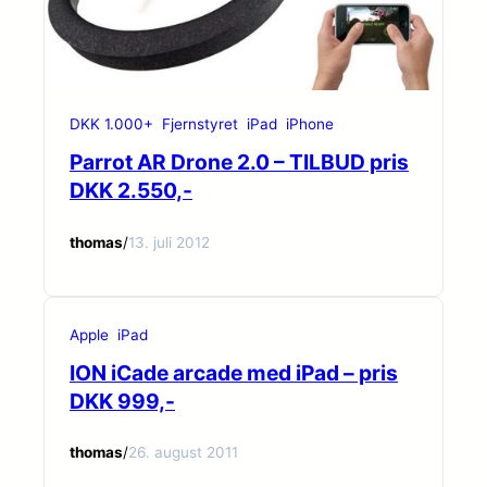
DKK 1.000+
Fjernstyret
iPad
iPhone
Parrot AR Drone 2.0 – TILBUD pris
DKK 2.550,-
thomas
/
13. juli 2012
Apple
iPad
ION iCade arcade med iPad – pris
DKK 999,-
thomas
/
26. august 2011