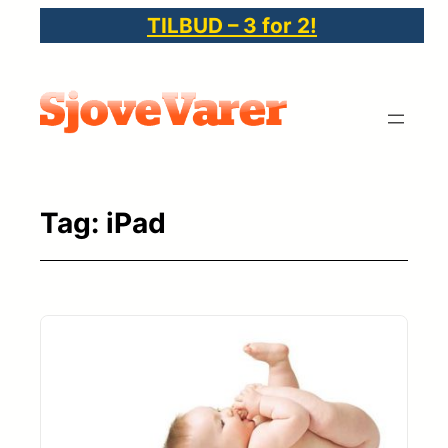
Spring
TILBUD – 3 for 2!
til
indhold
Tag:
iPad