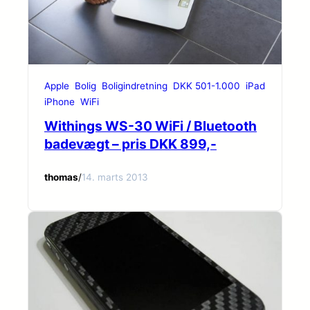
Apple
Bolig
Boligindretning
DKK 501-1.000
iPad
iPhone
WiFi
Withings WS-30 WiFi / Bluetooth
badevægt – pris DKK 899,-
thomas
/
14. marts 2013