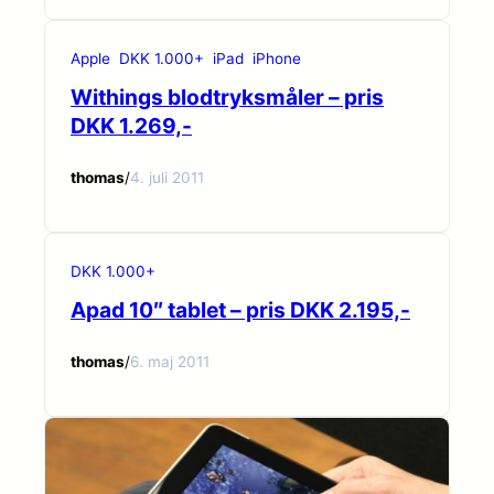
Apple
DKK 1.000+
iPad
iPhone
Withings blodtryksmåler – pris
DKK 1.269,-
thomas
/
4. juli 2011
DKK 1.000+
Apad 10″ tablet – pris DKK 2.195,-
thomas
/
6. maj 2011