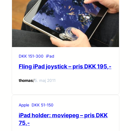
DKK 151-300
iPad
Fling iPad joystick – pris DKK 195,-
thomas
/
5. maj 2011
Apple
DKK 51-150
iPad holder: moviepeg – pris DKK
75,-