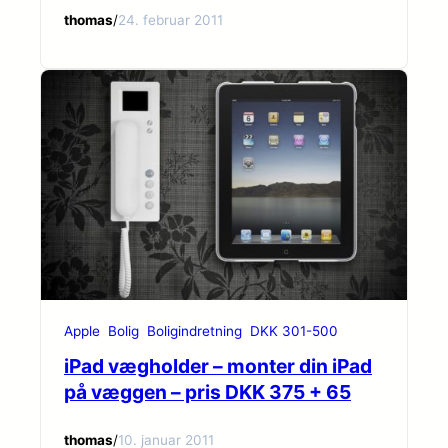
thomas
/
24. februar 2011
Apple
Bolig
Boligindretning
DKK 301-500
iPad vægholder – monter din iPad
på væggen – pris DKK 375 + 65
thomas
/
10. januar 2011