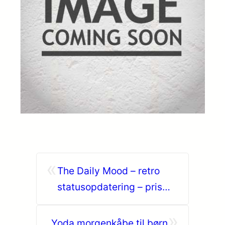
«
The Daily Mood – retro
statusopdatering – pris
DKK 79,00
»
Yoda morgenkåbe til børn