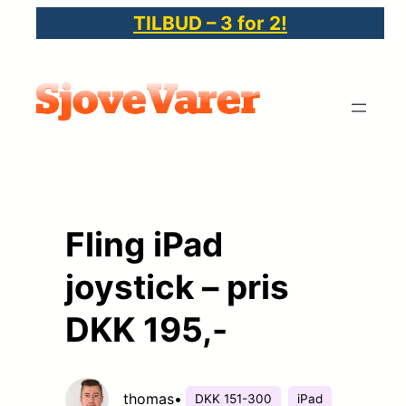
Spring
TILBUD – 3 for 2!
til
indhold
Fling iPad
joystick – pris
DKK 195,-
thomas
•
DKK 151-300
iPad