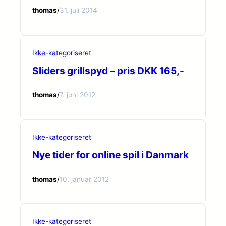
thomas
/
31. juli 2014
Ikke-kategoriseret
Sliders grillspyd – pris DKK 165,-
thomas
/
7. juni 2012
Ikke-kategoriseret
Nye tider for online spil i Danmark
thomas
/
10. januar 2012
Ikke-kategoriseret