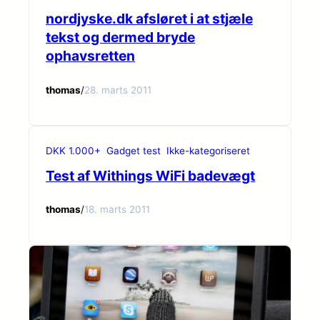
nordjyske.dk afsløret i at stjæle
tekst og dermed bryde
ophavsretten
thomas
/
28. marts 2011
DKK 1.000+
Gadget test
Ikke-kategoriseret
Test af Withings WiFi badevægt
thomas
/
18. marts 2011