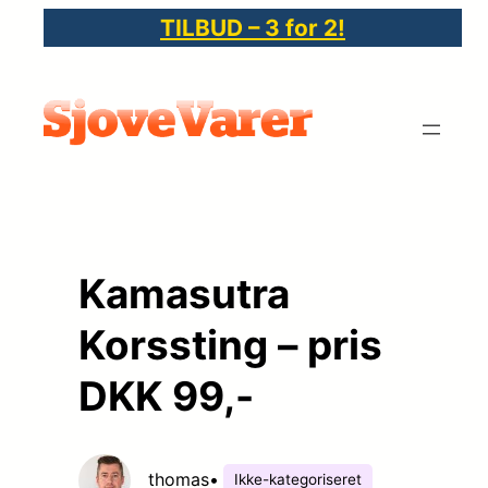
Spring
TILBUD – 3 for 2!
til
indhold
Kamasutra
Korssting – pris
DKK 99,-
thomas
•
Ikke-kategoriseret