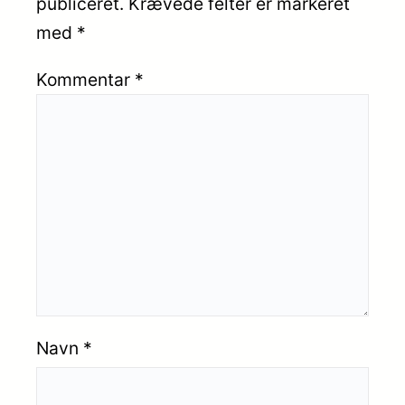
publiceret.
Krævede felter er markeret
med
*
Kommentar
*
Navn
*