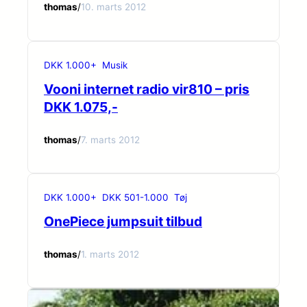
thomas
/
10. marts 2012
DKK 1.000+
Musik
Vooni internet radio vir810 – pris
DKK 1.075,-
thomas
/
7. marts 2012
DKK 1.000+
DKK 501-1.000
Tøj
OnePiece jumpsuit tilbud
thomas
/
1. marts 2012