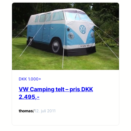
DKK 1.000+
VW Camping telt – pris DKK
2.495,-
thomas
/
12. juli 2011