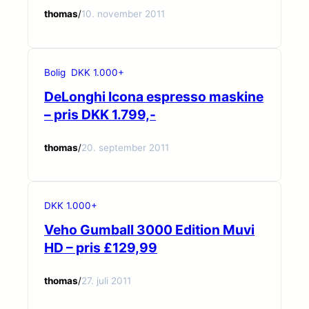
thomas
/
10. november 2011
Bolig
DKK 1.000+
DeLonghi Icona espresso maskine
– pris DKK 1.799,-
thomas
/
20. september 2011
DKK 1.000+
Veho Gumball 3000 Edition Muvi
HD – pris £129,99
thomas
/
27. juli 2011