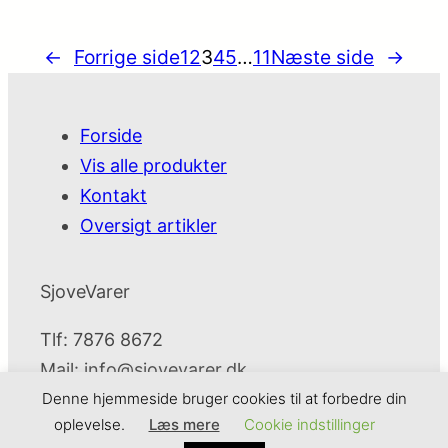
←
Forrige side
1
2
3
4
5
…
11
Næste side
→
Forside
Vis alle produkter
Kontakt
Oversigt artikler
SjoveVarer
Tlf: 7876 8672
Mail:
info@sjovevarer.dk
Denne hjemmeside bruger cookies til at forbedre din
oplevelse.
Læs mere
Cookie indstillinger