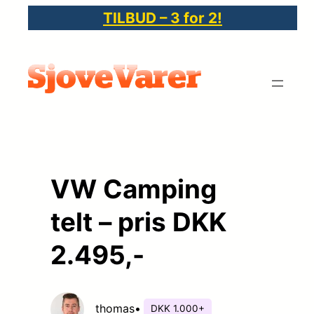
Spring
TILBUD – 3 for 2!
til
indhold
VW Camping
telt – pris DKK
2.495,-
thomas
•
DKK 1.000+