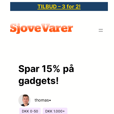
Spring
TILBUD – 3 for 2!
til
indhold
Spar 15% på
gadgets!
thomas
•
DKK 0-50
DKK 1.000+