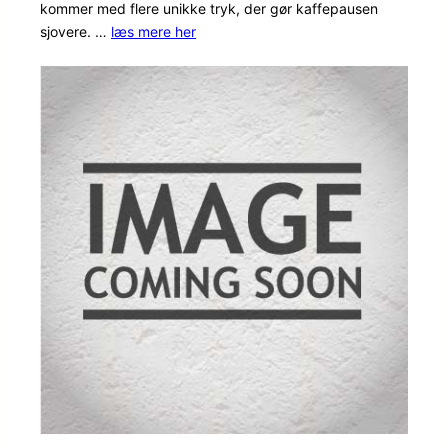
kommer med flere unikke tryk, der gør kaffepausen
baseret på
sjovere. …
læs mere her
kundebedø
mmelser