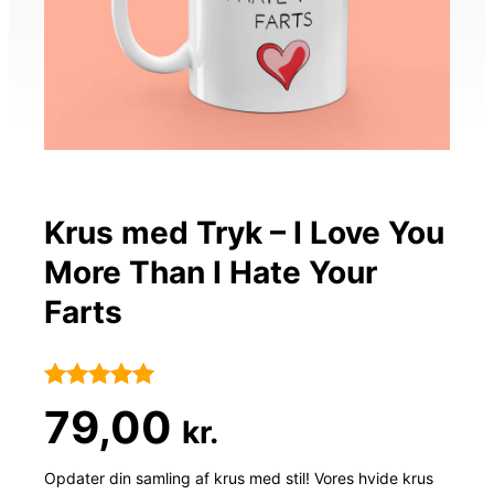
Krus med Tryk – I Love You
More Than I Hate Your
Farts
Bedømt
29
79,00
kr.
som
4.9
ud af 5
Opdater din samling af krus med stil! Vores hvide krus