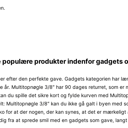
en.
ge populære produkter indenfor gadgets 
eder efter den perfekte gave. Gadgets kategorien har l
e år. Multitopnøgle 3/8″ har 90 dages returret, som er
an du spille det sikre kort og fylde kurven med Multitopn
t: Multitopnøgle 3/8″ kan du ikke gå galt i byen med 
risiko for at der nogen, der kan synes, at det er mærkel
e dig fra at sprede smil med en gadgets som gave, langt