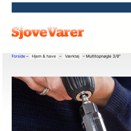
Forside
–
Hjem & have
–
Værktøj
–
Multitopnøgle 3/8″