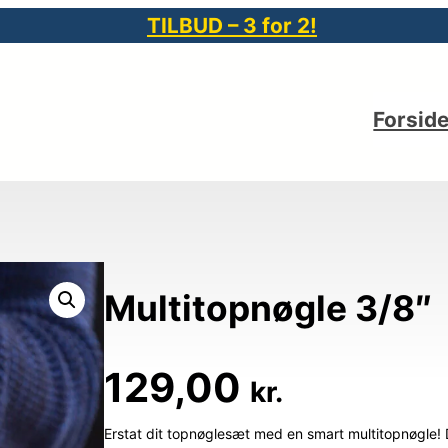
TILBUD – 3 for 2!
Forsid
Multitopnøgle 3/8″
129,00
kr.
Erstat dit topnøglesæt med en smart multitopnøgle! 