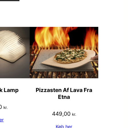
k Lamp
Pizzasten Af Lava Fra
Etna
0
kr.
449,00
kr.
er
Køb her