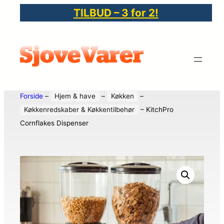
TILBUD – 3 for 2!
Forside
–
Hjem & have
–
Køkken
–
Køkkenredskaber & Køkkentilbehør
–
KitchPro
Cornflakes Dispenser