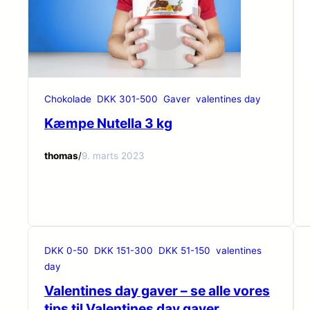
Chokolade
DKK 301-500
Gaver
valentines day
Kæmpe Nutella 3 kg
thomas
/
9. marts 2023
DKK 0-50
DKK 151-300
DKK 51-150
valentines
day
Valentines day gaver – se alle vores
tips til Valentines day gaver