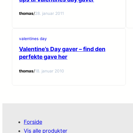
thomas
/
28. januar 2011
valentines day
Valentine’s Day gaver – find den
perfekte gave her
thomas
/
18. januar 2010
Forside
Vis alle produkter