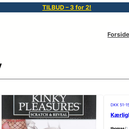
TILBUD – 3 for 2!
Forsid
y
DKK 51-1
Kærligh
thomas
/
1