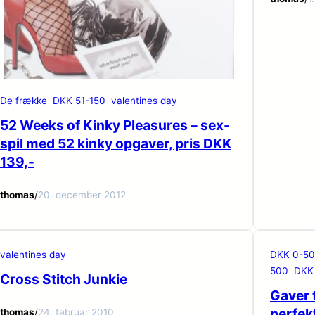
De frække
DKK 51-150
valentines day
52 Weeks of Kinky Pleasures – sex-
spil med 52 kinky opgaver, pris DKK
139,-
thomas
/
20. december 2012
valentines day
DKK 0-50
500
DKK 
Cross Stitch Junkie
Gaver t
perfek
thomas
/
24. februar 2010