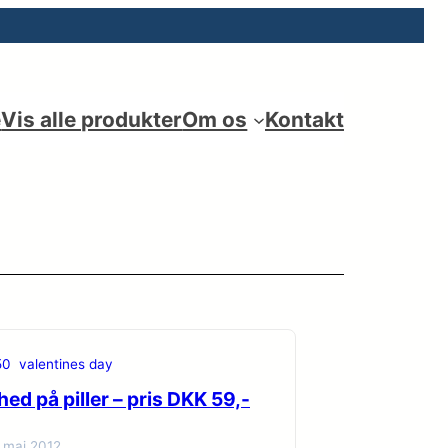
e
Vis alle produkter
Om os
Kontakt
50
valentines day
ed på piller – pris DKK 59,-
. maj 2012