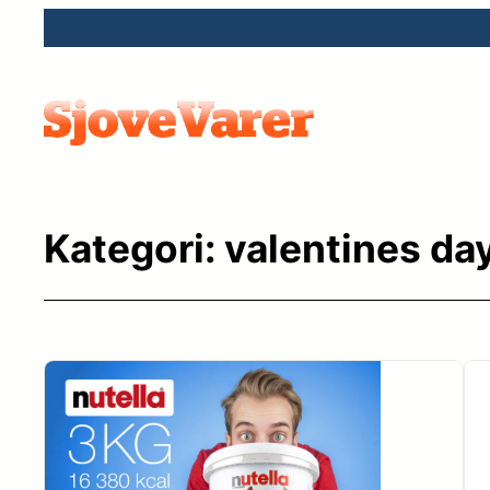
Spring
til
indhold
Kategori:
valentines da