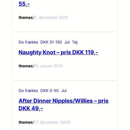
55,-
thomas
/
2. december 2010
De frække
DKK 51-150
Jul
Tøj
Naughty Knot – pris DKK 119,-
thomas
/
15. januar 2010
De frække
DKK 0-50
Jul
After Dinner Nipples/Willies – pris
DKK 49,-
thomas
/
17. december 2009