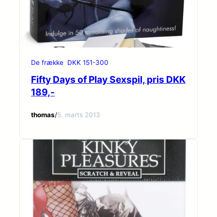
De frække
DKK 151-300
Fifty Days of Play Sexspil, pris DKK
189,-
thomas
/
5. marts 2013