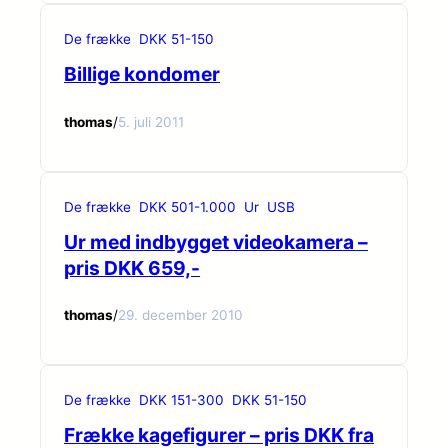
De frække
DKK 51-150
Billige kondomer
thomas
/
5. juli 2011
De frække
DKK 501-1.000
Ur
USB
Ur med indbygget videokamera –
pris DKK 659,-
thomas
/
29. december 2010
De frække
DKK 151-300
DKK 51-150
Frække kagefigurer – pris DKK fra