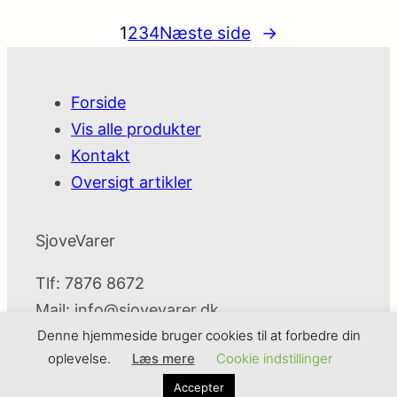
1
2
3
4
Næste side
→
Forside
Vis alle produkter
Kontakt
Oversigt artikler
SjoveVarer
Tlf: 7876 8672
Mail:
info@sjovevarer.dk
Denne hjemmeside bruger cookies til at forbedre din
oplevelse.
Læs mere
Cookie indstillinger
SjoveVarer
Cookie- og privatlivspolitik
Kontakt
Accepter