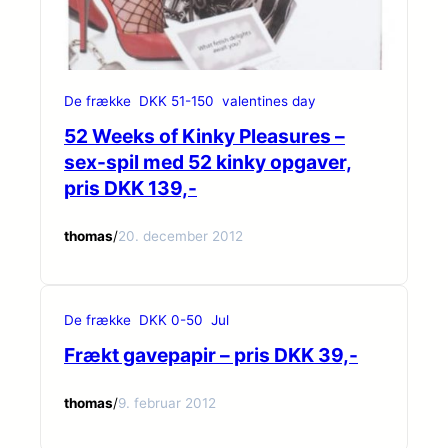
De frække
DKK 51-150
valentines day
52 Weeks of Kinky Pleasures –
sex-spil med 52 kinky opgaver,
pris DKK 139,-
thomas
/
20. december 2012
De frække
DKK 0-50
Jul
Frækt gavepapir – pris DKK 39,-
thomas
/
9. februar 2012