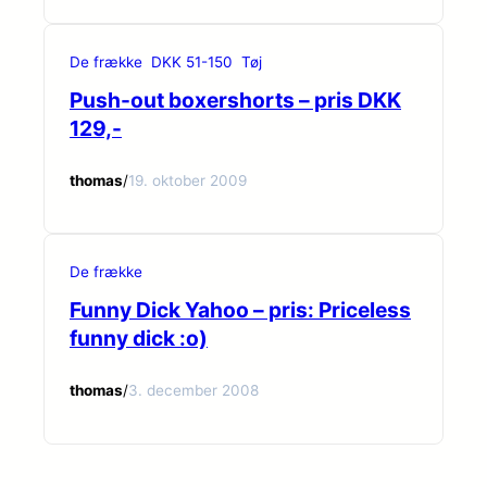
De frække
DKK 51-150
Tøj
Push-out boxershorts – pris DKK
129,-
thomas
/
19. oktober 2009
De frække
Funny Dick Yahoo – pris: Priceless
funny dick :o)
thomas
/
3. december 2008