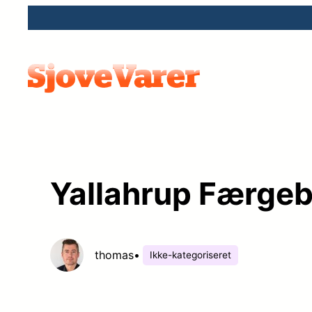
Spring
til
indhold
Yallahrup Færge
thomas
•
Ikke-kategoriseret