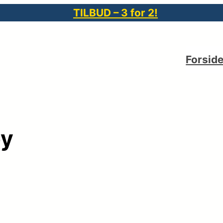
TILBUD – 3 for 2!
Forsid
by