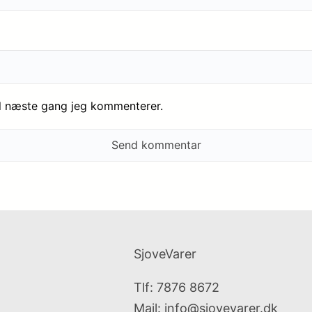
il næste gang jeg kommenterer.
SjoveVarer
Tlf: 7876 8672
Mail:
info@sjovevarer.dk