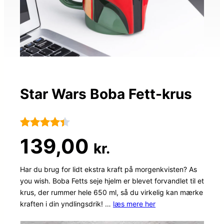
Star Wars Boba Fett-krus
Bedømt
19
139,00
kr.
som
4.3
ud af 5
Har du brug for lidt ekstra kraft på morgenkvisten? As
you wish. Boba Fetts seje hjelm er blevet forvandlet til et
baseret
krus, der rummer hele 650 ml, så du virkelig kan mærke
på
kraften i din yndlingsdrik! …
læs mere her
kundebedø