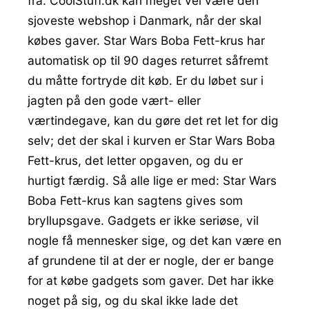
fra. CoolStuff.dk kan meget vel være den
sjoveste webshop i Danmark, når der skal
købes gaver. Star Wars Boba Fett-krus har
automatisk op til 90 dages returret såfremt
du måtte fortryde dit køb. Er du løbet sur i
jagten på den gode vært- eller
værtindegave, kan du gøre det ret let for dig
selv; det der skal i kurven er Star Wars Boba
Fett-krus, det letter opgaven, og du er
hurtigt færdig. Så alle lige er med: Star Wars
Boba Fett-krus kan sagtens gives som
bryllupsgave. Gadgets er ikke seriøse, vil
nogle få mennesker sige, og det kan være en
af grundene til at der er nogle, der er bange
for at købe gadgets som gaver. Det har ikke
noget på sig, og du skal ikke lade det