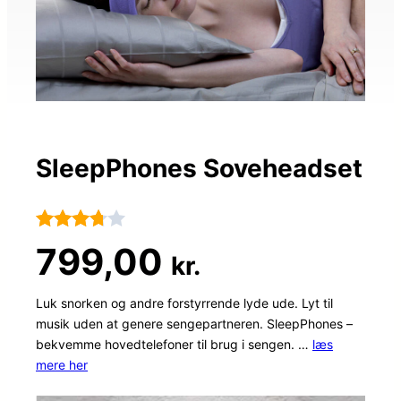
SleepPhones Soveheadset
Bedømt
20
799,00
kr.
som
3.7
ud
Luk snorken og andre forstyrrende lyde ude. Lyt til
musik uden at genere sengepartneren. SleepPhones –
af 5
bekvemme hovedtelefoner til brug i sengen. …
læs
baseret
mere her
på