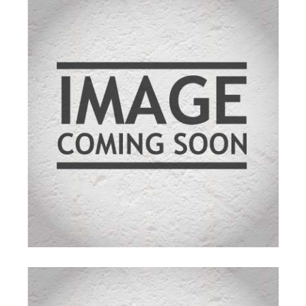
kundebe
dømmel
ser