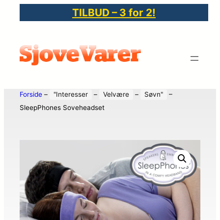
TILBUD – 3 for 2!
Forside
–
"Interesser
–
Velvære
–
Søvn"
–
SleepPhones Soveheadset