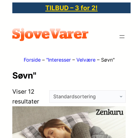
TILBUD – 3 for 2!
Forside
–
"Interesser
–
Velvære
–
Søvn"
Søvn"
Viser 12
resultater