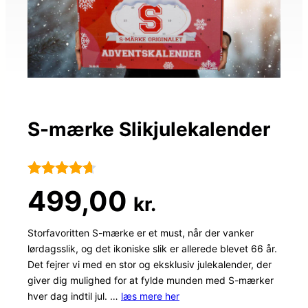
S-mærke Slikjulekalender
Bedømt
61
499,00
kr.
som
4.6
ud af 5
Storfavoritten S-mærke er et must, når der vanker
lørdagsslik, og det ikoniske slik er allerede blevet 66 år.
baseret på
Det fejrer vi med en stor og eksklusiv julekalender, der
kundebedø
giver dig mulighed for at fylde munden med S-mærker
mmelser
hver dag indtil jul. …
læs mere her