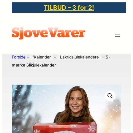
TILBUD – 3 for 2!
Forside
–
"Kalender
–
Lakridsjulekalendere
–
S-
mærke Slikjulekalender