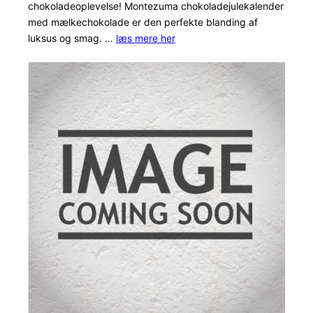
chokoladeoplevelse! Montezuma chokoladejulekalender
baseret på
med mælkechokolade er den perfekte blanding af
kundebedø
luksus og smag. …
læs mere her
mmelser