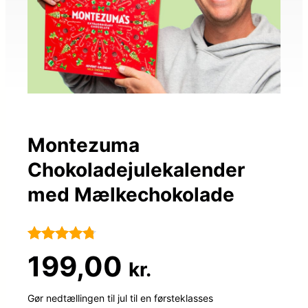
Montezuma
Chokoladejulekalender
med Mælkechokolade
Bedømt
104
199,00
kr.
som
4.7
ud af 5
Gør nedtællingen til jul til en førsteklasses