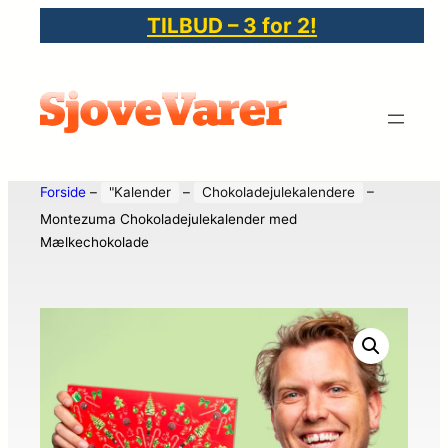
TILBUD – 3 for 2!
Forside
–
"Kalender
–
Chokoladejulekalendere
–
Montezuma Chokoladejulekalender med
Mælkechokolade