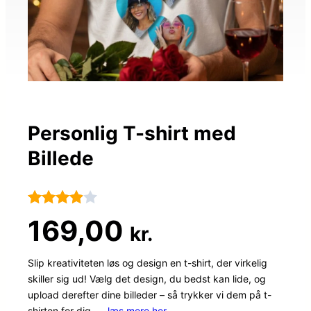
Personlig T-shirt med
Billede
Bedømt
109
169,00
kr.
som
3.9
ud af
Slip kreativiteten løs og design en t-shirt, der virkelig
skiller sig ud! Vælg det design, du bedst kan lide, og
5
upload derefter dine billeder – så trykker vi dem på t-
baseret
shirten for dig. …
læs mere her