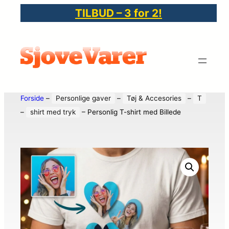
TILBUD – 3 for 2!
Forside
–
Personlige gaver
–
Tøj & Accesories
–
T
–
shirt med tryk
–
Personlig T-shirt med Billede