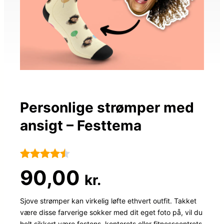
Personlige strømper med
ansigt – Festtema
Bedømt
31
90,00
kr.
som
4.4
ud af 5
Sjove strømper kan virkelig løfte ethvert outfit. Takket
være disse farverige sokker med dit eget foto på, vil du
baseret
helt sikkert være festens, kontorets eller fitnesscentrets