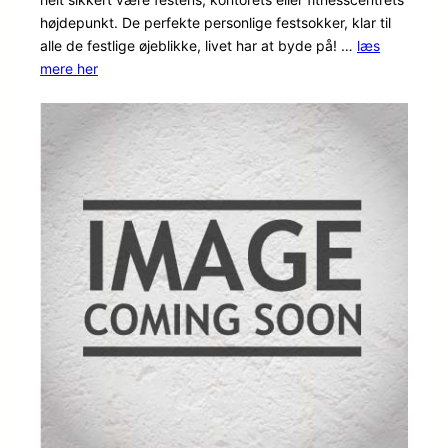
på
højdepunkt. De perfekte personlige festsokker, klar til
kundebedø
alle de festlige øjeblikke, livet har at byde på! …
læs
mere her
mmelser