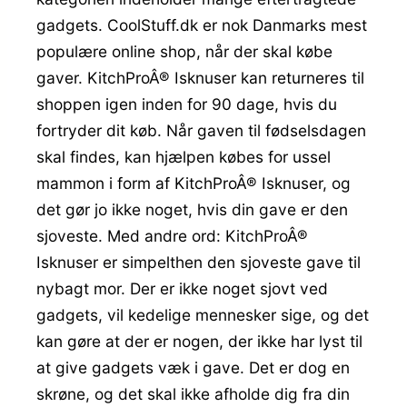
gadgets. CoolStuff.dk er nok Danmarks mest
populære online shop, når der skal købe
gaver. KitchProÂ® Isknuser kan returneres til
shoppen igen inden for 90 dage, hvis du
fortryder dit køb. Når gaven til fødselsdagen
skal findes, kan hjælpen købes for ussel
mammon i form af KitchProÂ® Isknuser, og
det gør jo ikke noget, hvis din gave er den
sjoveste. Med andre ord: KitchProÂ®
Isknuser er simpelthen den sjoveste gave til
nybagt mor. Der er ikke noget sjovt ved
gadgets, vil kedelige mennesker sige, og det
kan gøre at der er nogen, der ikke har lyst til
at give gadgets væk i gave. Det er dog en
skrøne, og det skal ikke afholde dig fra din