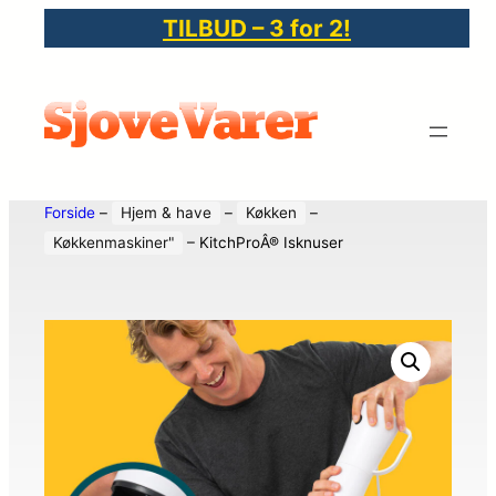
TILBUD – 3 for 2!
Forside
–
Hjem & have
–
Køkken
–
Køkkenmaskiner"
–
KitchProÂ® Isknuser