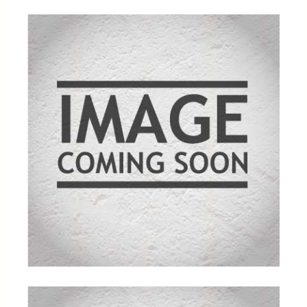
kundebe
dømmel
ser