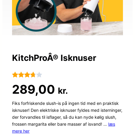
KitchProÂ® Isknuser
Bedømt
101
289,00
kr.
som
3.7
ud
Fiks forfriskende slush-is på ingen tid med en praktisk
isknuser! Den elektriske isknuser fyldes med isterninger,
af 5
der forvandles til isflager, så du kan nyde kølig slush,
baseret
frossen margarita eller bare masser af isvand! …
læs
på
mere her