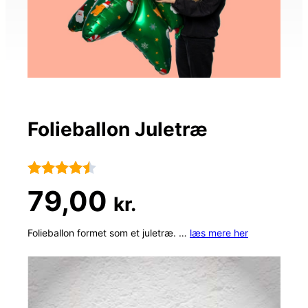
Folieballon Juletræ
Bedømt
79
79,00
kr.
som
4.4
ud af 5
Folieballon formet som et juletræ. …
læs mere her
baseret
på
kundebedø