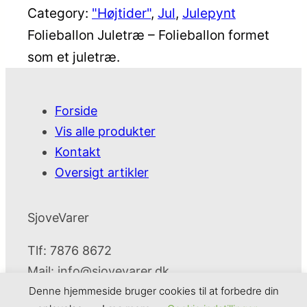
Category:
"Højtider"
, 
Jul
, 
Julepynt
Folieballon Juletræ – Folieballon formet
som et juletræ.
Forside
Vis alle produkter
Kontakt
Oversigt artikler
SjoveVarer
Tlf: 7876 8672
Mail:
info@sjovevarer.dk
Denne hjemmeside bruger cookies til at forbedre din