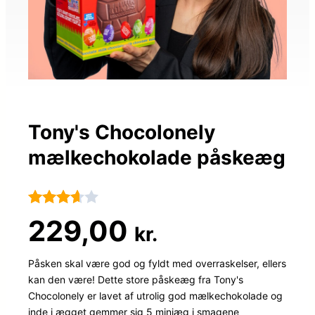
Tony's Chocolonely
mælkechokolade påskeæg
Bedømt
95
229,00
kr.
som
3.6
ud
Påsken skal være god og fyldt med overraskelser, ellers
kan den være! Dette store påskeæg fra Tony's
af 5
Chocolonely er lavet af utrolig god mælkechokolade og
baseret
inde i ægget gemmer sig 5 miniæg i smagene