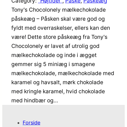
Category:
"Højtider"
, 
Påske
, 
Påskeæg
Tony's Chocolonely mælkechokolade
påskeæg – Påsken skal være god og
fyldt med overraskelser, ellers kan den
være! Dette store påskeæg fra Tony's
Chocolonely er lavet af utrolig god
mælkechokolade og inde i ægget
gemmer sig 5 miniæg i smagene
mælkechokolade, mælkechokolade med
karamel og havsalt, mørk chokolade
med kringle karamel, hvid chokolade
med hindbær og…
Forside