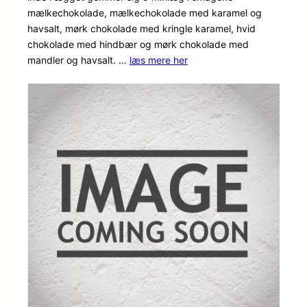
på
mælkechokolade, mælkechokolade med karamel og
havsalt, mørk chokolade med kringle karamel, hvid
kundebe
chokolade med hindbær og mørk chokolade med
dømmel
mandler og havsalt. …
læs mere her
ser