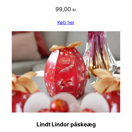
99,00
kr.
Køb her
Lindt Lindor påskeæg