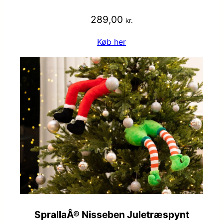
289,00
kr.
Køb her
SprallaÂ® Nisseben Juletræspynt