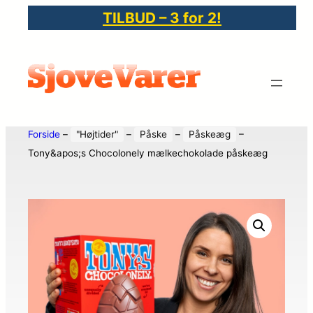
TILBUD – 3 for 2!
Forside
–
"Højtider"
–
Påske
–
Påskeæg
–
Tony&apos;s Chocolonely mælkechokolade påskeæg