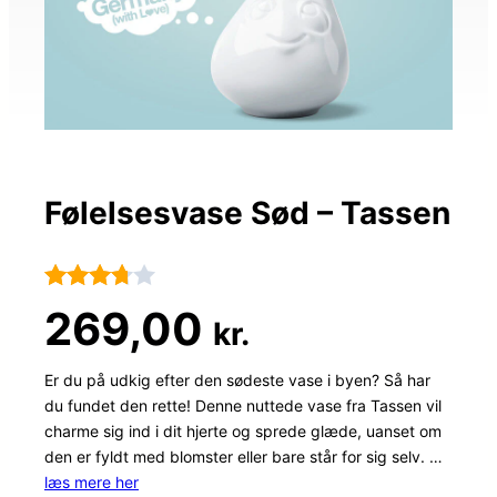
Følelsesvase Sød – Tassen
Bedømt
63
269,00
kr.
som
3.7
ud
Er du på udkig efter den sødeste vase i byen? Så har
du fundet den rette! Denne nuttede vase fra Tassen vil
af 5
charme sig ind i dit hjerte og sprede glæde, uanset om
baseret
den er fyldt med blomster eller bare står for sig selv. …
på
læs mere her