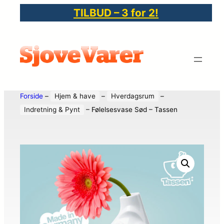
TILBUD – 3 for 2!
Forside
–
Hjem & have
–
Hverdagsrum
–
Indretning & Pynt
–
Følelsesvase Sød – Tassen