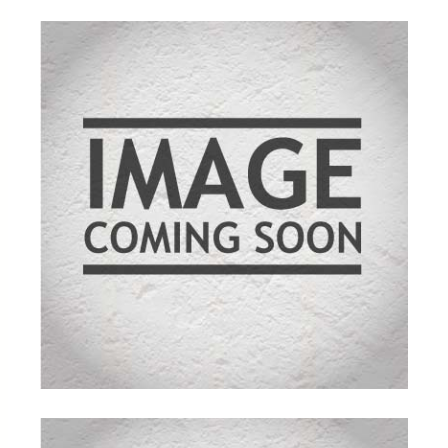
kundebe
dømmel
ser