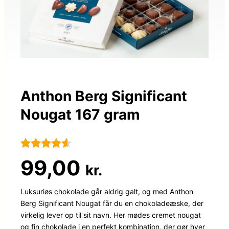
Anthon Berg Significant
Nougat 167 gram
Bedømt
99
99,00
kr.
som
4.5
ud af 5
Luksuriøs chokolade går aldrig galt, og med Anthon
Berg Significant Nougat får du en chokoladeæske, der
baseret
virkelig lever op til sit navn. Her mødes cremet nougat
på
og fin chokolade i en perfekt kombination, der gør hver