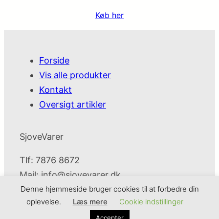
Køb her
Forside
Vis alle produkter
Kontakt
Oversigt artikler
SjoveVarer
Tlf: 7876 8672
Mail:
info@sjovevarer.dk
Denne hjemmeside bruger cookies til at forbedre din
oplevelse.
Læs mere
Cookie indstillinger
SjoveVarer
Cookie- og privatlivspolitik
Kontakt
Accepter