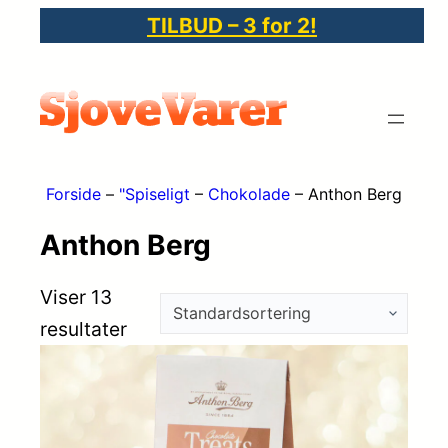
TILBUD – 3 for 2!
Forside
–
"Spiseligt
–
Chokolade
–
Anthon Berg
Anthon Berg
Viser 13
resultater