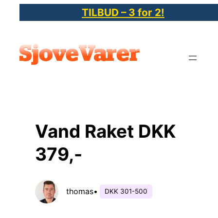
Spring
TILBUD – 3 for 2!
til
indhold
Vand Raket DKK
379,-
thomas
•
DKK 301-500