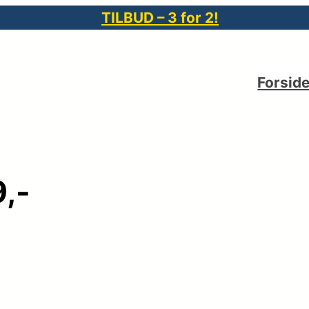
TILBUD – 3 for 2!
Forsid
,-