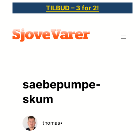
Spring
TILBUD – 3 for 2!
til
indhold
saebepumpe-
skum
thomas
•