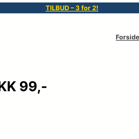
TILBUD – 3 for 2!
Forsid
KK 99,-