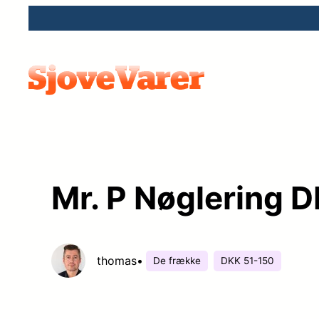
Spring
til
indhold
Mr. P Nøglering D
thomas
•
De frække
DKK 51-150