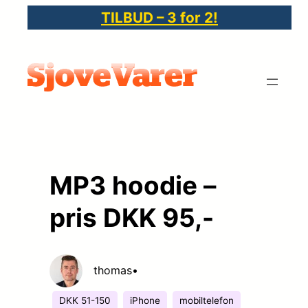
Spring
TILBUD – 3 for 2!
til
indhold
MP3 hoodie –
pris DKK 95,-
thomas
•
DKK 51-150
iPhone
mobiltelefon