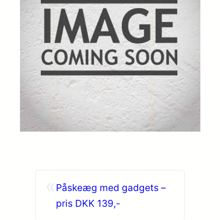
«
Påskeæg med gadgets –
pris DKK 139,-