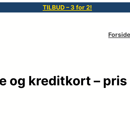
TILBUD – 3 for 2!
Forsid
ge og kreditkort – pri