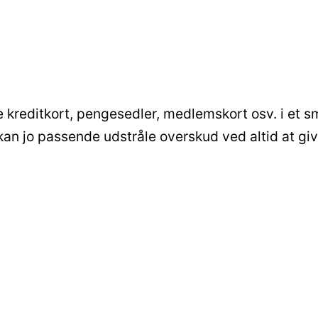
reditkort, pengesedler, medlemskort osv. i et smart
kan jo passende udstråle overskud ved altid at gi