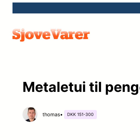
Spring
til
indhold
Metaletui til pen
thomas
•
DKK 151-300