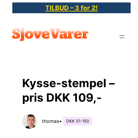
Spring
TILBUD – 3 for 2!
til
indhold
Kysse-stempel –
pris DKK 109,-
thomas
•
DKK 51-150