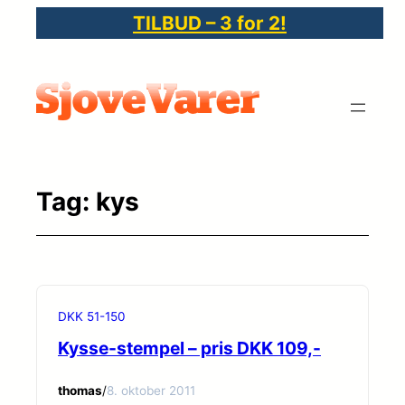
Spring
TILBUD – 3 for 2!
til
indhold
Tag:
kys
DKK 51-150
Kysse-stempel – pris DKK 109,-
thomas
/
8. oktober 2011