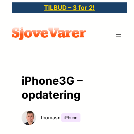
Spring
TILBUD – 3 for 2!
til
indhold
iPhone3G –
opdatering
thomas
•
iPhone