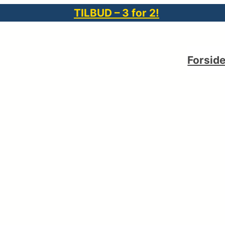
TILBUD – 3 for 2!
Forsid