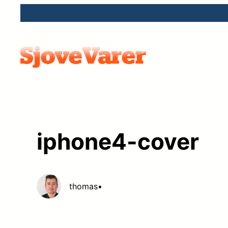
Spring
til
indhold
iphone4-cover
thomas
•