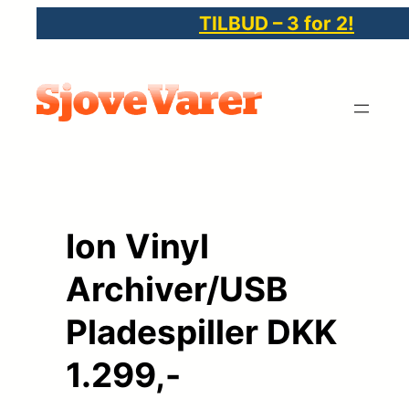
Spring
TILBUD – 3 for 2!
til
indhold
Ion Vinyl
Archiver/USB
Pladespiller DKK
1.299,-