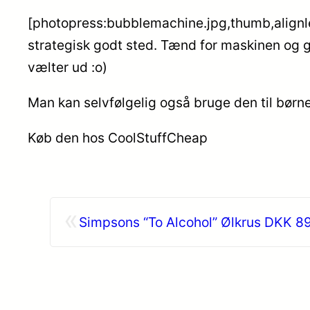
[photopress:bubblemachine.jpg,thumb,alignlef
strategisk godt sted. Tænd for maskinen og g
vælter ud :o)
Man kan selvfølgelig også bruge den til børn
Køb den hos CoolStuffCheap
«
Simpsons “To Alcohol” Ølkrus DKK 89