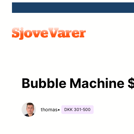
Spring
til
indhold
Bubble Machine 
thomas
•
DKK 301-500