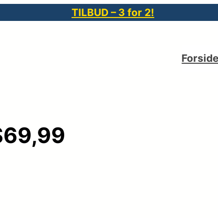
TILBUD – 3 for 2!
Forsid
$69,99