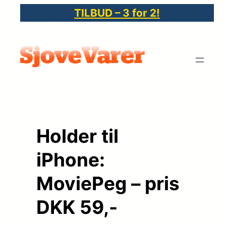
Spring
TILBUD – 3 for 2!
til
indhold
Holder til
iPhone:
MoviePeg – pris
DKK 59,-