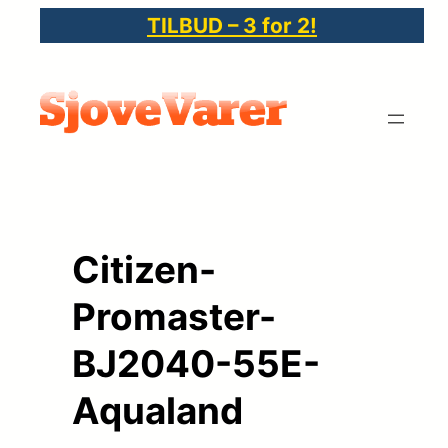
Spring
TILBUD – 3 for 2!
til
indhold
Citizen-
Promaster-
BJ2040-55E-
Aqualand