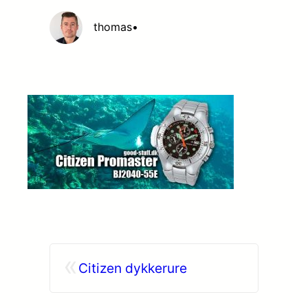
thomas
•
«
Citizen dykkerure