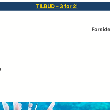
TILBUD – 3 for 2!
Forsid
e