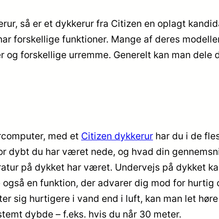
r, så er et dykkerur fra Citizen en oplagt kandidat t
har forskellige funktioner. Mange af deres model
er og forskellige urremme. Generelt kan man dele d
kercomputer, med et
Citizen dykkerur
har du i de fl
vor dybt du har været nede, og hvad din gennemsn
tur på dykket har været. Undervejs på dykket kan
re også en funktion, der advarer dig mod for hurti
ytter sig hurtigere i vand end i luft, kan man let h
temt dybde – f.eks. hvis du når 30 meter.