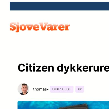
Spring
til
indhold
Citizen dykkerur
thomas
•
DKK 1.000+
Ur