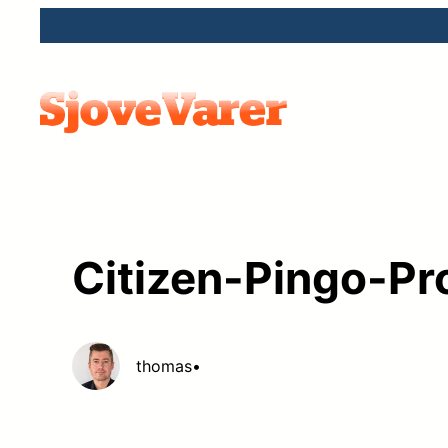
Spring
til
indhold
Citizen-Pingo-P
thomas
•