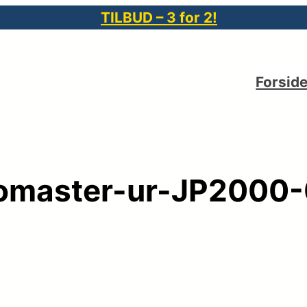
TILBUD – 3 for 2!
Forsid
romaster-ur-JP2000