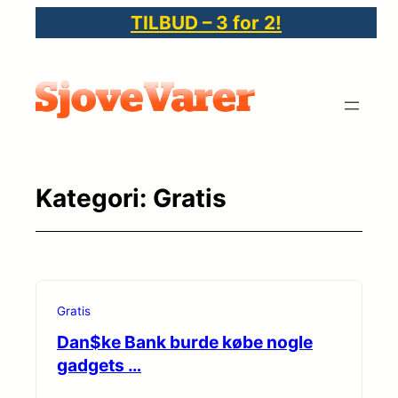
Spring
TILBUD – 3 for 2!
til
indhold
Kategori:
Gratis
Gratis
Dan$ke Bank burde købe nogle
gadgets …