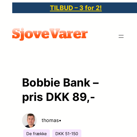
Spring
TILBUD – 3 for 2!
til
indhold
Bobbie Bank –
pris DKK 89,-
thomas
•
De frække
DKK 51-150