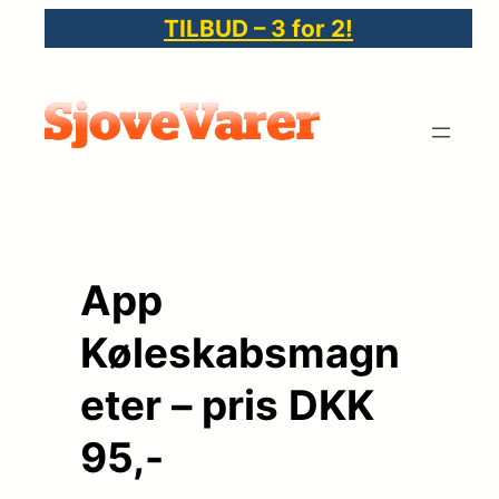
Spring
TILBUD – 3 for 2!
til
indhold
App
Køleskabsmagn
eter – pris DKK
95,-