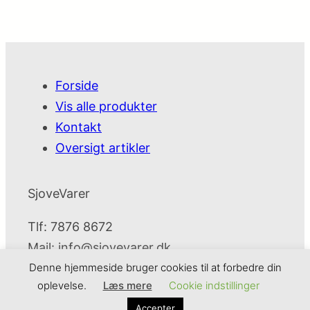
Forside
Vis alle produkter
Kontakt
Oversigt artikler
SjoveVarer
Tlf: 7876 8672
Mail:
info@sjovevarer.dk
Denne hjemmeside bruger cookies til at forbedre din
oplevelse.
Læs mere
Cookie indstillinger
SjoveVarer
Cookie- og privatlivspolitik
Kontakt
Accepter